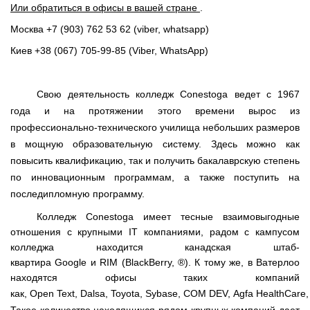
Или обратиться в офисы в вашей стране
.
Москва +7 (903) 762 53 62 (viber, whatsapp)
Киев +38 (067) 705-99-85
(Viber, WhatsApp)
Свою деятельность колледж
Conestoga
ведет с 1967
года и на протяжении этого времени вырос из
профессионально-технического училища небольших размеров
в мощную образовательную систему. Здесь можно как
повысить квалификацию, так и получить бакалаврскую степень
по инновационным программам, а также поступить на
последипломную программу.
Колледж
Conestoga
имеет тесные взаимовыгодные
отношения с крупными
IT
компаниями, радом с кампусом
колледжа находится канадская штаб-
квартира
Google
и
RIM
(
BlackBerry
, ®). К тому же, в Ватерлоо
находятся офисы таких компаний
как,
Open
Text
,
Dalsa
,
Toyota
,
Sybase
,
COM
DEV
,
Agfa
HealthCare