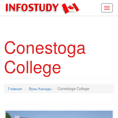
Toggl
navig
Conestoga
College
Главная
Вузы Канады
Conestoga College