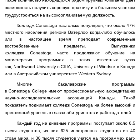
Такое количество находящихся рядом крупных компаний дает
возможность получить хорошую практику и с большим успехом
трудоустроиться на высокооплачиваемую должность.
Колледж
Conestoga
настолько популярен, что около 47%
местного населения региона Ватерлоо когда-либо обучалось
или в настоящее время преподает современные
востребованные предметы. Выпускники
колледжа
Conestoga
часто продолжают обучение на
магистерских программах в таких известных вузах
как,
Northwood
University
в США,
University
of
Windsor
в Канаде
или в Австралийском университете
Western
Sydney
.
Многие бакалаврские программы
в
Conestoga
College
имеют профессиональную аккредитацию
научно-исследовательских ассоциаций Канады. Такой
показатель поднимает колледж
Conestoga
на более высокий и
престижный уровень в глазах абитуриентов и работодателей.
Каждый год на дневные программы поступает около 8,5
тысяч студентов, из них 625 иностранных студентов из 40
стран мира, и 38 тысяч студентов учатся на программах
part
-