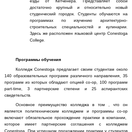
езды от Кетченера. Представляет собой
достаточно крупный и относительно новый
студенческий городок. Студенты обучаются на
программах по изучению архитектурно-
строительных специальностей и кулинарии.
Здесь же расположен языковой центр
Conestoga
College
.
Программы обучения
Колледж
Conestoga
предлагает своим студентам около
140 образовательных программ различного направления, 35
программ из которых обладают опцией
co
-
op
, 100 программ
part
-
time
, 3 партнерские степени и 25 аспирантских
свидетельств.
Основное преимущество колледжа в том , что он
является политехническим колледжем и программы
co
-
op
включают обязательное прохождение практики в компании,
которое имеет партнерские соглашения с колледжем
Conestoga
. При успешном прохождении практики у студентов