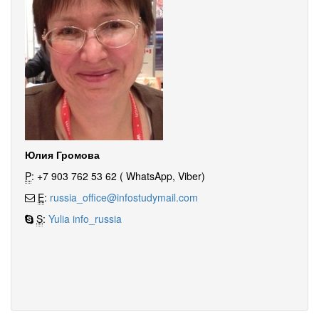
Юлия Громова
P
: +7 903 762 53 62 ( WhatsApp, Viber)
E
:
russia_office@infostudymail.com
S
:
Yulia info_russia